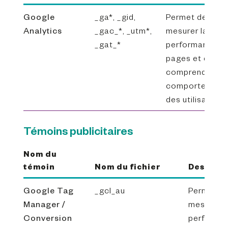
Google
_ga*, _gid,
Permet de
Analytics
_gac_*, _utm*,
mesurer la
_gat_*
performance d
pages et de
comprendre le
comportement
des utilisateurs
Témoins publicitaires
Nom du
témoin
Nom du fichier
Descript
Google Tag
_gcl_au
Permet d
Manager /
mesurer l
Conversion
performa