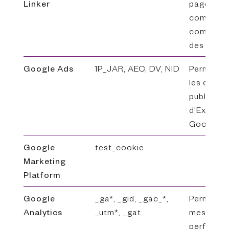
Linker
pages et 
comprend
comport
des utilis
Google Ads
1P_JAR, AEC, DV, NID
Permet de
les camp
publicitai
d'ExpoCit
Google.
Google
test_cookie
Marketing
Platform
Google
_ga*, _gid, _gac_*,
Permet d
Analytics
_utm*, _gat
mesurer l
performa