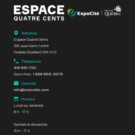
Adresse
Espace Quatre Cents
100, quai Saint-André
Québec (Québec) G1K 3Y2
Téléphone
418 691-7110
Sans-frais :
1 888 866-3976
Courriel
info@expocite.com
Horaire
Lundi au vendredi :
8 h - 17 h
Samedi et dimanche :
10 h - 17 h