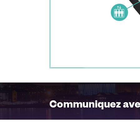
Communiquez ave
Notre équipe chevronnée répond à t
une oreille attentive afin de vous f