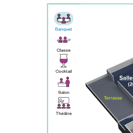
Banquet
Classe
Cocktail
Salon
Théâtre