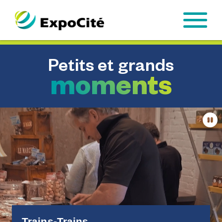
Passer au contenu principal
Petits et grands
moments
Sus
Trains-Trains