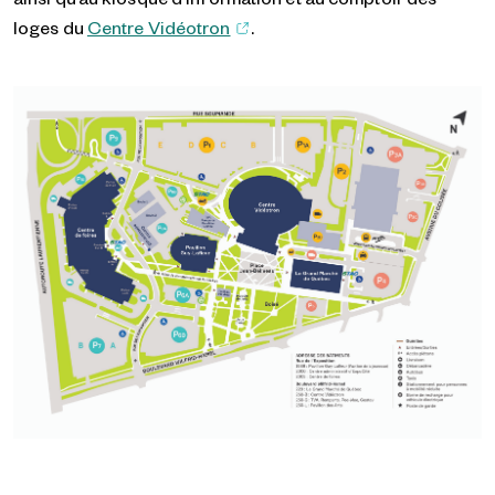
loges du
Centre Vidéotron
.